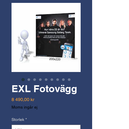
EXL Fotovägg
Pris
8 490,00 kr
Moms ingår ej
Storlek
*