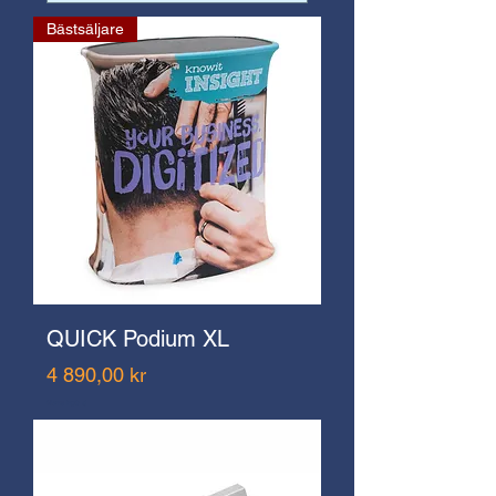
Bästsäljare
QUICK Podium XL
Pris
4 890,00 kr
Moms ingår ej