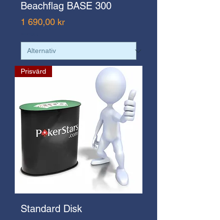
Beachflag BASE 300
Pris
1 690,00 kr
Moms ingår ej
Prisvärd
Standard Disk