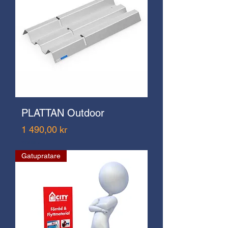
PLATTAN Outdoor
Pris
1 490,00 kr
Moms ingår ej
Gatupratare