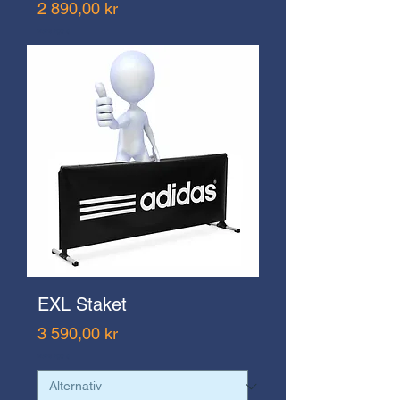
Pris
2 890,00 kr
Moms ingår ej
EXL Staket
Pris
3 590,00 kr
Moms ingår ej