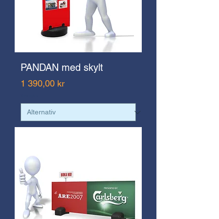
PANDAN med skylt
Pris
1 390,00 kr
Moms ingår ej